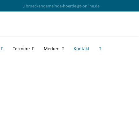
brueckengemeinde-hoerde@t-online.de
Termine
Medien
Kontakt