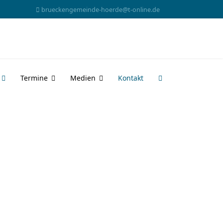
brueckengemeinde-hoerde@t-online.de
Termine
Medien
Kontakt