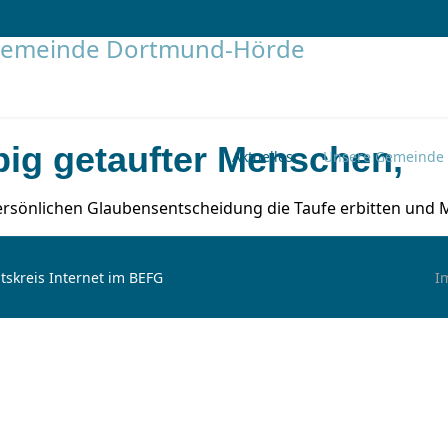
big getaufter Menschen,
Aktuelles
Unsere Gemeinde
ersönlichen Glaubensentscheidung die Taufe erbitten und 
tskreis Internet im BEFG
I