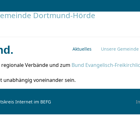
nd.
Aktuelles
Unsere Gemeinde
n regionale Verbände und zum
Bund Evangelisch-Freikirchl
cht unabhängig voneinander sein.
tskreis Internet im BEFG
I