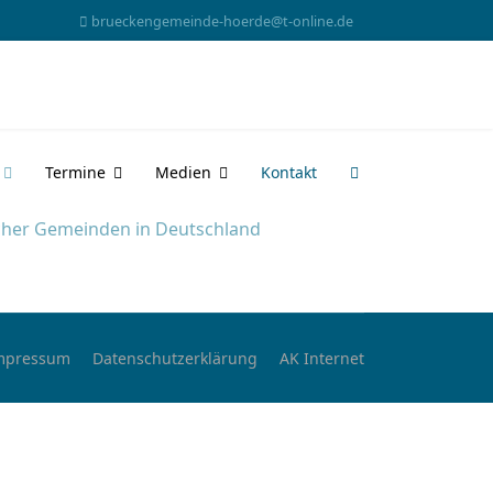
brueckengemeinde-hoerde@t-online.de
Termine
Medien
Kontakt
icher Gemeinden in Deutschland
mpressum
Datenschutzerklärung
AK Internet