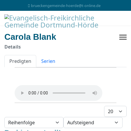
brueckengemeinde-hoerde@t-online.de
Carola Blank
Details
Predigten
Serien
Anzeige #
- Sortierung wählen -
- Richtung wählen -